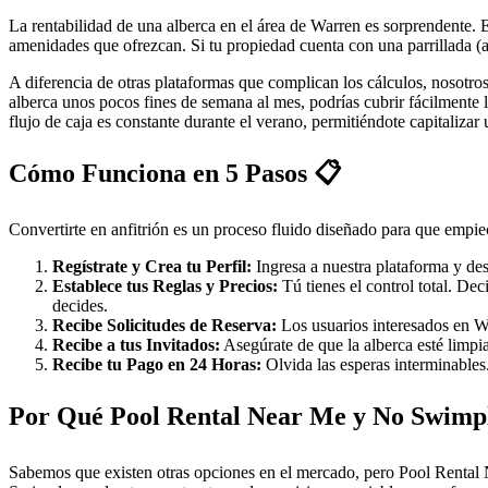
La rentabilidad de una alberca en el área de Warren es sorprendente.
amenidades que ofrezcan. Si tu propiedad cuenta con una parrillada (a
A diferencia de otras plataformas que complican los cálculos, nosotro
alberca unos pocos fines de semana al mes, podrías cubrir fácilmente 
flujo de caja es constante durante el verano, permitiéndote capitalizar
Cómo Funciona en 5 Pasos 📋
Convertirte en anfitrión es un proceso fluido diseñado para que empiec
Regístrate y Crea tu Perfil:
Ingresa a nuestra plataforma y desc
Establece tus Reglas y Precios:
Tú tienes el control total. De
decides.
Recibe Solicitudes de Reserva:
Los usuarios interesados en War
Recibe a tus Invitados:
Asegúrate de que la alberca esté limpia 
Recibe tu Pago en 24 Horas:
Olvida las esperas interminables
Por Qué Pool Rental Near Me y No Swimpl
Sabemos que existen otras opciones en el mercado, pero Pool Rental N