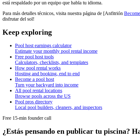
está respaldado por un equipo que habla tu idioma.
Para más detalles técnicos, visita nuestra página de [Anfitrión
Become 
disfrutar del sol!
Keep exploring
Pool host earnings calculator
Estimate your monthly pool rental income
Free pool host tools
Calculators, checklists, and templates
How pool rental works
Hosting and booking, end to end
Become a pool host
Turn your backyard into income
All pool rental locations
Browse pools across the US
Pool pros directory
Local pool builders, cleaners, and inspectors
Free 15-min founder call
¿Estás pensando en publicar tu piscina? H