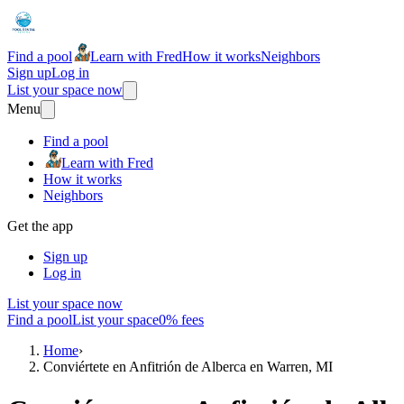
Find a pool
Learn with Fred
How it works
Neighbors
Sign up
Log in
List your space now
Menu
Find a pool
Learn with Fred
How it works
Neighbors
Get the app
Sign up
Log in
List your space now
Find a pool
List your space
0% fees
Home
›
Conviértete en Anfitrión de Alberca en Warren, MI