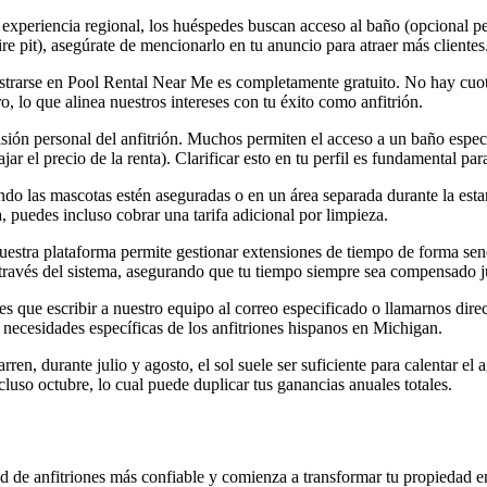
experiencia regional, los huéspedes buscan acceso al baño (opcional p
ire pit), asegúrate de mencionarlo en tu anuncio para atraer más clientes
strarse en Pool Rental Near Me es completamente gratuito. No hay cuota
lo que alinea nuestros intereses con tu éxito como anfitrión.
sión personal del anfitrión. Muchos permiten el acceso a un baño específ
r el precio de la renta). Clarificar esto en tu perfil es fundamental par
do las mascotas estén aseguradas o en un área separada durante la estan
a, puedes incluso cobrar una tarifa adicional por limpieza.
estra plataforma permite gestionar extensiones de tiempo de forma sencil
 través del sistema, asegurando que tu tiempo siempre sea compensado 
es que escribir a nuestro equipo al correo especificado o llamarnos dir
ecesidades específicas de los anfitriones hispanos en Michigan.
ren, durante julio y agosto, el sol suele ser suficiente para calentar el
cluso octubre, lo cual puede duplicar tus ganancias anuales totales.
ed de anfitriones más confiable y comienza a transformar tu propiedad en