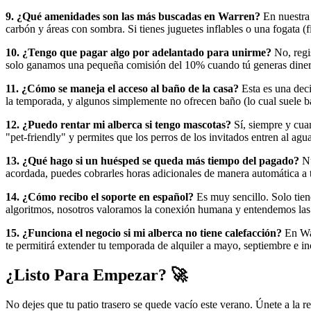
9. ¿Qué amenidades son las más buscadas en Warren?
En nuestra 
carbón y áreas con sombra. Si tienes juguetes inflables o una fogata (f
10. ¿Tengo que pagar algo por adelantado para unirme?
No, regi
solo ganamos una pequeña comisión del 10% cuando tú generas dinero, 
11. ¿Cómo se maneja el acceso al baño de la casa?
Esta es una deci
la temporada, y algunos simplemente no ofrecen baño (lo cual suele baja
12. ¿Puedo rentar mi alberca si tengo mascotas?
Sí, siempre y cuan
"pet-friendly" y permites que los perros de los invitados entren al agu
13. ¿Qué hago si un huésped se queda más tiempo del pagado?
Nu
acordada, puedes cobrarles horas adicionales de manera automática a
14. ¿Cómo recibo el soporte en español?
Es muy sencillo. Solo tien
algoritmos, nosotros valoramos la conexión humana y entendemos las n
15. ¿Funciona el negocio si mi alberca no tiene calefacción?
En War
te permitirá extender tu temporada de alquiler a mayo, septiembre e in
¿Listo Para Empezar? 🚀
No dejes que tu patio trasero se quede vacío este verano. Únete a la r