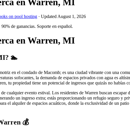
berca en Warren, MI
ooks on pool hosting
· Updated
August 1, 2026
 90% de ganancias. Soporte en español.
berca en Warren, MI
MI? 🏊
tomotriz en el condado de Macomb; es una ciudad vibrante con una comun
eraturas sofocantes, la demanda de espacios privados con agua es altísi
arren, tu propiedad tiene un potencial de ingresos que quizás no habías 
de cualquier evento estival. Los residentes de Warren buscan escapar del 
generando un ingreso extra; estás proporcionando un refugio seguro y p
ra el alquiler de espacios acuáticos, donde la exclusividad de un patio
Warren 💰