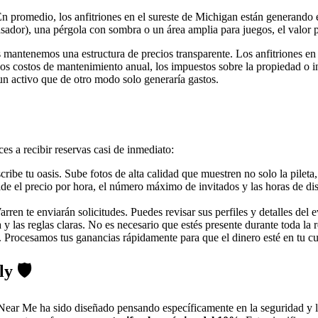
 En promedio, los anfitriones en el sureste de Michigan están generand
sador), una pérgola con sombra o un área amplia para juegos, el valor 
s mantenemos una estructura de precios transparente. Los anfitriones en
los costos de mantenimiento anual, los impuestos sobre la propiedad o in
 un activo que de otro modo solo generaría gastos.
es a recibir reservas casi de inmediato:
ribe tu oasis. Sube fotos de alta calidad que muestren no solo la pileta,
cide el precio por hora, el número máximo de invitados y las horas de d
ren te enviarán solicitudes. Puedes revisar sus perfiles y detalles del e
y las reglas claras. No es necesario que estés presente durante toda la r
. Procesamos tus ganancias rápidamente para que el dinero esté en tu c
y 🛡️
ear Me ha sido diseñado pensando específicamente en la seguridad y la 