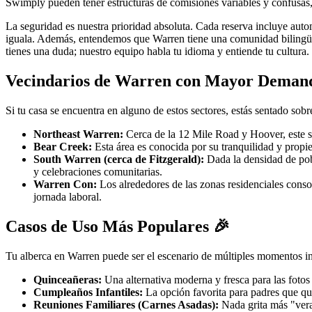
Swimply pueden tener estructuras de comisiones variables y confusa
La seguridad es nuestra prioridad absoluta. Cada reserva incluye au
iguala. Además, entendemos que Warren tiene una comunidad bilingü
tienes una duda; nuestro equipo habla tu idioma y entiende tu cultura.
Vecindarios de Warren con Mayor Deman
Si tu casa se encuentra en alguno de estos sectores, estás sentado sob
Northeast Warren:
Cerca de la 12 Mile Road y Hoover, este se
Bear Creek:
Esta área es conocida por su tranquilidad y propie
South Warren (cerca de Fitzgerald):
Dada la densidad de pobl
y celebraciones comunitarias.
Warren Con:
Los alrededores de las zonas residenciales conso
jornada laboral.
Casos de Uso Más Populares 🎉
Tu alberca en Warren puede ser el escenario de múltiples momentos in
Quinceañeras:
Una alternativa moderna y fresca para las fotos
Cumpleaños Infantiles:
La opción favorita para padres que quie
Reuniones Familiares (Carnes Asadas):
Nada grita más "vera