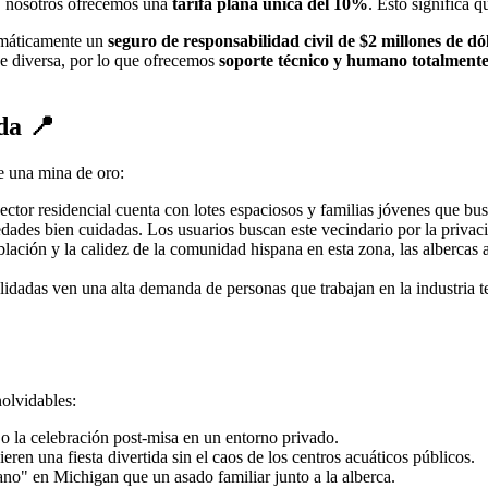
s, nosotros ofrecemos una
tarifa plana única del 10%
. Esto significa q
tomáticamente un
seguro de responsabilidad civil de $2 millones de dó
e diversa, por lo que ofrecemos
soporte técnico y humano totalmente
da 📍
re una mina de oro:
ctor residencial cuenta con lotes espaciosos y familias jóvenes que bus
dades bien cuidadas. Los usuarios buscan este vecindario por la privaci
ación y la calidez de la comunidad hispana en esta zona, las albercas
lidadas ven una alta demanda de personas que trabajan en la industria 
olvidables:
 o la celebración post-misa en un entorno privado.
ren una fiesta divertida sin el caos de los centros acuáticos públicos.
no" en Michigan que un asado familiar junto a la alberca.