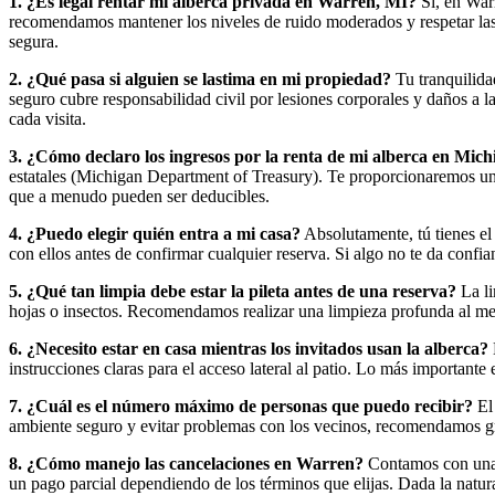
1. ¿Es legal rentar mi alberca privada en Warren, MI?
Sí, en Warr
recomendamos mantener los niveles de ruido moderados y respetar las o
segura.
2. ¿Qué pasa si alguien se lastima en mi propiedad?
Tu tranquilidad
seguro cubre responsabilidad civil por lesiones corporales y daños a
cada visita.
3. ¿Cómo declaro los ingresos por la renta de mi alberca en Mic
estatales (Michigan Department of Treasury). Te proporcionaremos un r
que a menudo pueden ser deducibles.
4. ¿Puedo elegir quién entra a mi casa?
Absolutamente, tú tienes el 
con ellos antes de confirmar cualquier reserva. Si algo no te da confian
5. ¿Qué tan limpia debe estar la pileta antes de una reserva?
La li
hojas o insectos. Recomendamos realizar una limpieza profunda al men
6. ¿Necesito estar en casa mientras los invitados usan la alberca?
instrucciones claras para el acceso lateral al patio. Lo más importa
7. ¿Cuál es el número máximo de personas que puedo recibir?
El 
ambiente seguro y evitar problemas con los vecinos, recomendamos gru
8. ¿Cómo manejo las cancelaciones en Warren?
Contamos con una p
un pago parcial dependiendo de los términos que elijas. Dada la natu