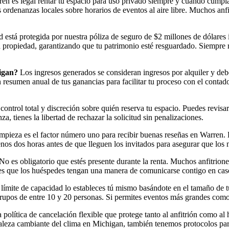
en es legal rentar tu espacio para uso privado siempre y cuando cumpl
rdenanzas locales sobre horarios de eventos al aire libre. Muchos anfi
 está protegida por nuestra póliza de seguro de $2 millones de dólares i
 la propiedad, garantizando que tu patrimonio esté resguardado. Siempr
higan?
Los ingresos generados se consideran ingresos por alquiler y deb
esumen anual de tus ganancias para facilitar tu proceso con el contador
control total y discreción sobre quién reserva tu espacio. Puedes revisar 
za, tienes la libertad de rechazar la solicitud sin penalizaciones.
mpieza es el factor número uno para recibir buenas reseñas en Warren.
os dos horas antes de que lleguen los invitados para asegurar que los n
No es obligatorio que estés presente durante la renta. Muchos anfitrione
nte es que los huéspedes tengan una manera de comunicarse contigo en c
límite de capacidad lo estableces tú mismo basándote en el tamaño de t
pos de entre 10 y 20 personas. Si permites eventos más grandes como re
olítica de cancelación flexible que protege tanto al anfitrión como al h
raleza cambiante del clima en Michigan, también tenemos protocolos para