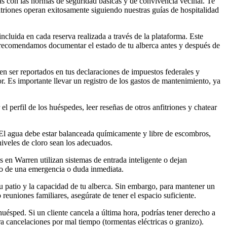
as con las normas de seguridad básicas y de convivencia vecinal. Te
triones operan exitosamente siguiendo nuestras guías de hospitalidad
ncluida en cada reserva realizada a través de la plataforma. Este
e recomendamos documentar el estado de tu alberca antes y después de
en ser reportados en tus declaraciones de impuestos federales y
. Es importante llevar un registro de los gastos de mantenimiento, ya
el perfil de los huéspedes, leer reseñas de otros anfitriones y chatear
 El agua debe estar balanceada químicamente y libre de escombros,
iveles de cloro sean los adecuados.
s en Warren utilizan sistemas de entrada inteligente o dejan
aso de una emergencia o duda inmediata.
u patio y la capacidad de tu alberca. Sin embargo, para mantener un
uniones familiares, asegúrate de tener el espacio suficiente.
uésped. Si un cliente cancela a última hora, podrías tener derecho a
 cancelaciones por mal tiempo (tormentas eléctricas o granizo).