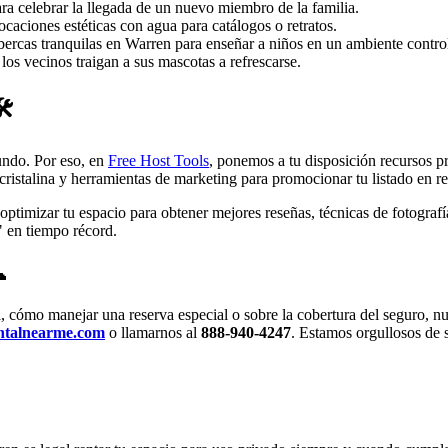
a celebrar la llegada de un nuevo miembro de la familia.
caciones estéticas con agua para catálogos o retratos.
ercas tranquilas en Warren para enseñar a niños en un ambiente contro
los vecinos traigan a sus mascotas a refrescarse.
️
undo. Por eso, en
Free Host Tools
, ponemos a tu disposición recursos pr
ristalina y herramientas de marketing para promocionar tu listado en red
ptimizar tu espacio para obtener mejores reseñas, técnicas de fotografía
" en tiempo récord.

, cómo manejar una reserva especial o sobre la cobertura del seguro, nu
ntalnearme.com
o llamarnos al
888-940-4247
. Estamos orgullosos de 