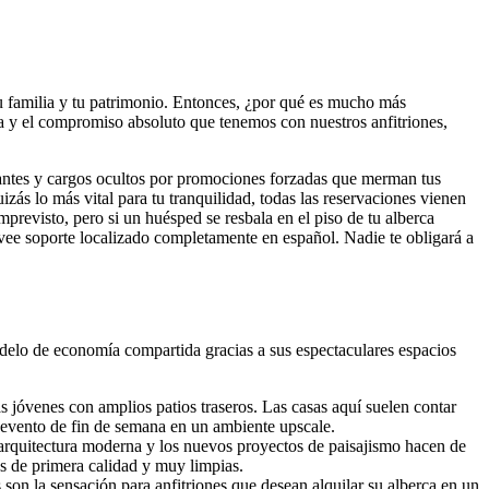
 tu familia y tu patrimonio. Entonces, ¿por qué es mucho más
a y el compromiso absoluto que tenemos con nuestros anfitriones,
uantes y cargos ocultos por promociones forzadas que merman tus
ás lo más vital para tu tranquilidad, todas las reservaciones vienen
mprevisto, pero si un huésped se resbala en el piso de tu alberca
ee soporte localizado completamente en español. Nadie te obligará a
odelo de economía compartida gracias a sus espectaculares espacios
 jóvenes con amplios patios traseros. Las casas aquí suelen contar
 evento de fin de semana en un ambiente upscale.
 arquitectura moderna y los nuevos proyectos de paisajismo hacen de
s de primera calidad y muy limpias.
son la sensación para anfitriones que desean alquilar su alberca en un