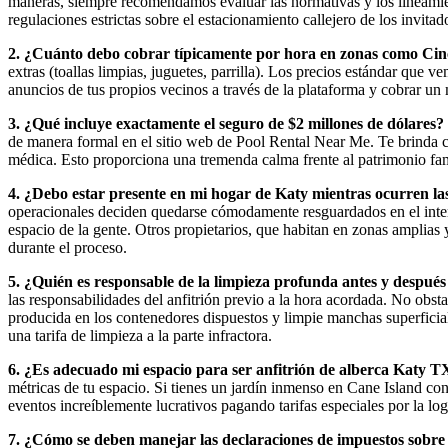
maneras, siempre recomendamos evaluar las normativas y los lineami
regulaciones estrictas sobre el estacionamiento callejero de los invita
2. ¿Cuánto debo cobrar típicamente por hora en zonas como Ci
extras (toallas limpias, juguetes, parrilla). Los precios estándar que 
anuncios de tus propios vecinos a través de la plataforma y cobrar un
3. ¿Qué incluye exactamente el seguro de $2 millones de dólares?
de manera formal en el sitio web de Pool Rental Near Me. Te brinda c
médica. Esto proporciona una tremenda calma frente al patrimonio fam
4. ¿Debo estar presente en mi hogar de Katy mientras ocurren la
operacionales deciden quedarse cómodamente resguardados en el interior
espacio de la gente. Otros propietarios, que habitan en zonas amplias y
durante el proceso.
5. ¿Quién es responsable de la limpieza profunda antes y después 
las responsabilidades del anfitrión previo a la hora acordada. No obst
producida en los contenedores dispuestos y limpie manchas superficia
una tarifa de limpieza a la parte infractora.
6. ¿Es adecuado mi espacio para ser anfitrión de alberca Katy T
métricas de tu espacio. Si tienes un jardín inmenso en Cane Island con
eventos increíblemente lucrativos pagando tarifas especiales por la log
7. ¿Cómo se deben manejar las declaraciones de impuestos sobre 