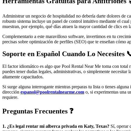
Herramientas Gratuitas para Anfitriones 
Administrar un negocio de hospitalidad no debería darte dolores de c
robusto sistema incluye un panel de control intuitivo mediante el cual p
muestran, por ejemplo, qué días atraen la mayor cantidad de clics en 
Complementario a este maravilloso software, invertimos en tu crecimie
precisas sobre optimización de perfiles (SEO) que te enseñan cómo ap
Soporte en Español Cuando Lo Necesites 
El factor idiomático es algo que Pool Rental Near Me toma con total
puedes tener dudas legales, administrativas, o simplemente necesitar l
altamente capacitados.
Si surge alguna interrogante mientras preparas tu lista o tienes algun
dirección
espanol@poolrentalnearme.com
o, si experimentas una ur
requiere.
Preguntas Frecuentes ❓
1. ¿Es legal rentar mi alberca privada en Katy, Texas?
Sí, operar 