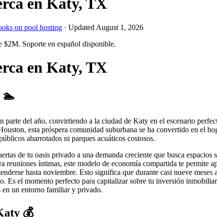
erca en Katy, TX
ooks on pool hosting
· Updated
August 1, 2026
e $2M. Soporte en español disponible.
erca en Katy, TX
 🏊
 parte del año, convirtiendo a la ciudad de Katy en el escenario perfecto
de Houston, esta próspera comunidad suburbana se ha convertido en el h
 públicos abarrotados ni parques acuáticos costosos.
 puertas de tu oasis privado a una demanda creciente que busca espacios
a reuniones íntimas, este modelo de economía compartida te permite ap
enderse hasta noviembre. Esto significa que durante casi nueve meses al
io. Es el momento perfecto para capitalizar sobre tu inversión inmobilia
 en un entorno familiar y privado.
Katy 💰