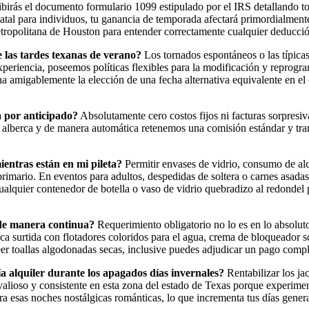
cibirás el documento formulario 1099 estipulado por el IRS detallando 
tatal para individuos, tu ganancia de temporada afectará primordialmente
tropolitana de Houston para entender correctamente cualquier deducció
e las tardes texanas de verano?
Los tornados espontáneos o las típicas
xperiencia, poseemos políticas flexibles para la modificación y reprog
na amigablemente la elección de una fecha alternativa equivalente en el 
a por anticipado?
Absolutamente cero costos fijos ni facturas sorpresi
u alberca y de manera automática retenemos una comisión estándar y tr
ientras están en mi pileta?
Permitir envases de vidrio, consumo de alc
rimario. En eventos para adultos, despedidas de soltera o carnes asadas,
alquier contenedor de botella o vaso de vidrio quebradizo al redondel p
s de manera continua?
Requerimiento obligatorio no lo es en lo absoluto
a surtida con flotadores coloridos para el agua, crema de bloqueador sol
veer toallas algodonadas secas, inclusive puedes adjudicar un pago compl
ía alquiler durante los apagados días invernales?
Rentabilizar los ja
ioso y consistente en esta zona del estado de Texas porque experiment
a esas noches nostálgicas románticas, lo que incrementa tus días generad