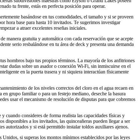
 ciertas subdivisiones maestras como Elyson o Grand Lakes poseen
nado tu frente, estás en perfecta posición para operar.
fuertemente basándose en tus comodidades, el tamaño y si se proveen
 por hora base para hasta 10 invitados. Te sugerimos investigar
pezar a atraer excelentes reseñas iniciales.
a de manera gratuita y automática con cada reservación que se acepte
idente serio resbalándose en tu área de deck y presenta una demanda
tus hombros bajo tus propios términos. La mayoría de los anfitriones
estar dudas sobre un asador o conexión Wi-Fi, sin inmiscuirse en el
eligente en la puerta trasera y ni siquiera interactúan físicamente
antenimiento de los niveles correctos del cloro en el agua recaen en
ga en grupo familiar o para un festejo mediano, deseche la basura
puedes usar el mecanismo de resolución de disputas para que cobremos
y cuando consideres de forma realista las capacidades físicas y
s disponibles a los invitados, las quinceañeras pueden llegar a ser
s autorizados y si está permitido instalar toldos auxiliares ajenos.
os Unidos, si superas los montos mínimos establecidos por las leyes