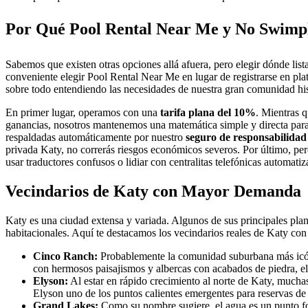
Por Qué Pool Rental Near Me y No Swimpl
Sabemos que existen otras opciones allá afuera, pero elegir dónde lis
conveniente elegir Pool Rental Near Me en lugar de registrarse en pl
sobre todo entendiendo las necesidades de nuestra gran comunidad hi
En primer lugar, operamos con una
tarifa plana del 10%
. Mientras 
ganancias, nosotros mantenemos una matemática simple y directa para q
respaldadas automáticamente por nuestro
seguro de responsabilidad 
privada Katy, no correrás riesgos económicos severos. Por último, p
usar traductores confusos o lidiar con centralitas telefónicas automati
Vecindarios de Katy con Mayor Demanda 
Katy es una ciudad extensa y variada. Algunos de sus principales pla
habitacionales. Aquí te destacamos los vecindarios reales de Katy co
Cinco Ranch:
Probablemente la comunidad suburbana más icónic
con hermosos paisajismos y albercas con acabados de piedra, e
Elyson:
Al estar en rápido crecimiento al norte de Katy, mucha
Elyson uno de los puntos calientes emergentes para reservas de
Grand Lakes:
Como su nombre sugiere, el agua es un punto foca