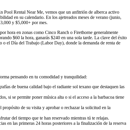
 En Pool Rental Near Me, vemos que un anfitrión de alberca activo
ilidad en su calendario. En los ajetreados meses de verano (junio,
 $3,000 y $5,000+ por mes.
fas por hora en zonas como Cinco Ranch o Firethorne generalmente
brando $60 la hora, ganarás $240 en una sola tarde. La clave del éxito
lio o el Día del Trabajo (Labor Day), donde la demanda de renta de
aforma pensando en tu comodidad y tranquilidad:
grafías de buena calidad bajo el radiante sol texano que destaquen las
os, si se permite poner música alta o si el acceso a la barbacoa tiene
propósito de su visita y aprobar o rechazar la solicitud en la
frutar del tiempo que te han reservado mientras tú te relajas.
 en las primeras 24 horas posteriores a la finalización de la reserva