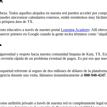
️
abeza. Todos aquellos alojados en nuestra red pueden acceder por compl
uedes sincronizar calendarios externos, emitir reembolsos muy fácilmente 
la próspera área de TX.
nto educativo a través de nuestro portal
Learning Academy
. Allí ofre
arecer primero en Google cuando la gente teclea términos como "alquil

 rigurosidad y respeto hacia nuestra comunidad hispana de Katy, TX. E
a revisión rápida de un problema eventual de pagos. Es por eso que nues
a inquietud referente al seguro de dos millones de dólares de la platafo
gencia durante una visita, llámanos instantáneamente al
888-940-4247
como anfitrión privado a través de nuestra red es completamente legal e