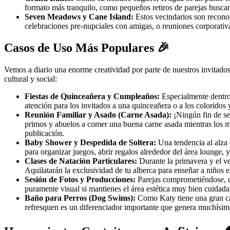
formato más tranquilo, como pequeños retiros de parejas buscand
Seven Meadows y Cane Island:
Estos vecindarios son reconoc
celebraciones pre-nupciales con amigas, o reuniones corporativas
Casos de Uso Más Populares 🎉
Vemos a diario una enorme creatividad por parte de nuestros invitados
cultural y social:
Fiestas de Quinceañera y Cumpleaños:
Especialmente dentro 
atención para los invitados a una quinceañera o a los coloridos 
Reunión Familiar y Asado (Carne Asada):
¡Ningún fin de se
primos y abuelos a comer una buena carne asada mientras los má
publicación.
Baby Shower y Despedida de Soltera:
Una tendencia al alza 
para organizar juegos, abrir regalos alrededor del área lounge, y
Clases de Natación Particulares:
Durante la primavera y el ve
Aquilatarán la exclusividad de tu alberca para enseñar a niños el
Sesión de Fotos y Producciones:
Parejas comprometiéndose, qu
puramente visual si mantienes el área estética muy bien cuidada
Baño para Perros (Dog Swims):
Como Katy tiene una gran can
refresquen es un diferenciador importante que genera muchísima