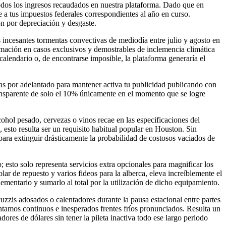
todos los ingresos recaudados en nuestra plataforma. Dado que en
 a tus impuestos federales correspondientes al año en curso.
n por depreciación y desgaste.
 incesantes tormentas convectivas de mediodía entre julio y agosto en
ramación en casos exclusivos y demostrables de inclemencia climática
calendario o, de encontrarse imposible, la plataforma generaría el
vas por adelantado para mantener activa tu publicidad publicando con
ansparente de solo el 10% únicamente en el momento que se logre
ohol pesado, cervezas o vinos recae en las especificaciones del
 esto resulta ser un requisito habitual popular en Houston. Sin
ara extinguir drásticamente la probabilidad de costosos vaciados de
; esto solo representa servicios extra opcionales para magnificar los
ar de repuesto y varios fideos para la alberca, eleva increíblemente el
ementario y sumarlo al total por la utilización de dicho equipamiento.
cuzzis adosados o calentadores durante la pausa estacional entre partes
amos continuos e inesperados frentes fríos pronunciados. Resulta un
ores de dólares sin tener la pileta inactiva todo ese largo periodo