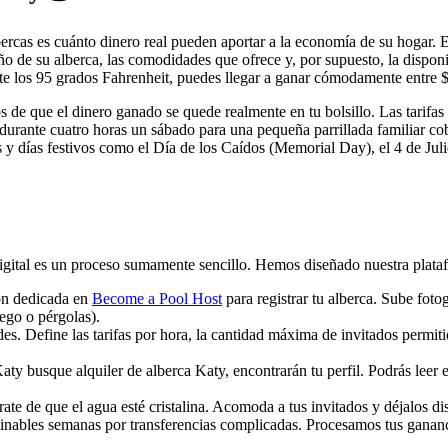
bercas es cuánto dinero real pueden aportar a la economía de su hogar.
de su alberca, las comodidades que ofrece y, por supuesto, la disponib
nte los 95 grados Fahrenheit, puedes llegar a ganar cómodamente entre
s de que el dinero ganado se quede realmente en tu bolsillo. Las tari
 durante cuatro horas un sábado para una pequeña parrillada familiar co
os y días festivos como el Día de los Caídos (Memorial Day), el 4 de Ju
o digital es un proceso sumamente sencillo. Hemos diseñado nuestra plat
ón dedicada en
Become a Pool Host
para registrar tu alberca. Sube foto
uego o pérgolas).
es. Define las tarifas por hora, la cantidad máxima de invitados permitid
 busque alquiler de alberca Katy, encontrarán tu perfil. Podrás leer el 
ate de que el agua esté cristalina. Acomoda a tus invitados y déjalos dis
inables semanas por transferencias complicadas. Procesamos tus ganancias