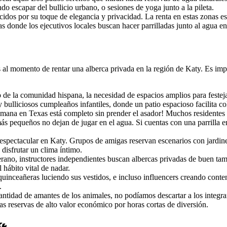
o escapar del bullicio urbano, o sesiones de yoga junto a la pileta.
idos por su toque de elegancia y privacidad. La renta en estas zonas e
 donde los ejecutivos locales buscan hacer parrilladas junto al agua en 
 al momento de rentar una alberca privada en la región de Katy. Es impo
de la comunidad hispana, la necesidad de espacios amplios para festeja
y bulliciosos cumpleaños infantiles, donde un patio espacioso facilita c
mana en Texas está completo sin prender el asador! Muchos residentes re
s pequeños no dejan de jugar en el agua. Si cuentas con una parrilla en
espectacular en Katy. Grupos de amigas reservan escenarios con jardines
 disfrutar un clima íntimo.
rano, instructores independientes buscan albercas privadas de buen tama
 hábito vital de nadar.
inceañeras luciendo sus vestidos, e incluso influencers creando conten
.
tidad de amantes de los animales, no podíamos descartar a los integrant
s reservas de alto valor económico por horas cortas de diversión.