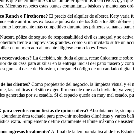
entos que determine tu Asociación de Propietarios local (HOA), ya que
dos. Mientras respetes estas pautas comunitarias básicas y mantengas orde
nco Ranch o Firethorne?
El precio del alquiler de alberca Katy varía 
vemos entre anfitriones exitosos aquí oscilan de los $45 a los $85 dólares
 monto ligeramente más competitivo durante tus primeras semanas para em
Nuestra póliza de seguro de responsabilidad civil es integral y se activ
obertura frente a imprevistos grandes, como si un invitado sufre un acc
iliar en un mercado altamente litigioso como lo es Texas.
s reservaciones?
La decisión, sin duda alguna, recae únicamente sobre 
 de su casa para auxiliar en la entrega inicial del patio trasero y cont
 seguras al oeste de Houston, otorgan el código de un candado digital int
de los clientes?
Como propietario del negocio, la limpieza visual y el m
ante, las políticas del sitio exigen firmemente que cada invitado, ya ven
les generadas por su estadía. Si el espacio queda en muy mal estado, 
X para eventos como fiestas de quinceañera?
Absolutamente, siempre 
 abundante área techada para prevenir molestias climáticas y varios baño
ística extra. Simplemente define claramente el límite máximo de asistente
mis ingresos localmente?
Al final de la temporada fiscal de los Estad