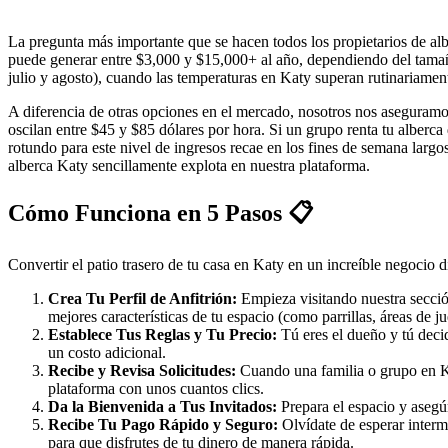
La pregunta más importante que se hacen todos los propietarios de al
puede generar entre $3,000 y $15,000+ al año, dependiendo del tamaño 
julio y agosto), cuando las temperaturas en Katy superan rutinariame
A diferencia de otras opciones en el mercado, nosotros nos aseguramo
oscilan entre $45 y $85 dólares por hora. Si un grupo renta tu alberca
rotundo para este nivel de ingresos recae en los fines de semana larg
alberca Katy sencillamente explota en nuestra plataforma.
Cómo Funciona en 5 Pasos 📋
Convertir el patio trasero de tu casa en Katy en un increíble negoci
Crea Tu Perfil de Anfitrión:
Empieza visitando nuestra secci
mejores características de tu espacio (como parrillas, áreas de j
Establece Tus Reglas y Tu Precio:
Tú eres el dueño y tú decid
un costo adicional.
Recibe y Revisa Solicitudes:
Cuando una familia o grupo en Katy
plataforma con unos cuantos clics.
Da la Bienvenida a Tus Invitados:
Prepara el espacio y asegúr
Recibe Tu Pago Rápido y Seguro:
Olvídate de esperar interm
para que disfrutes de tu dinero de manera rápida.