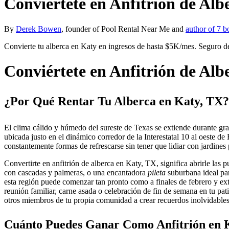
Conviértete en Anfitrión de Alb
By
Derek Bowen
, founder of Pool Rental Near Me and
author of 7 b
Convierte tu alberca en Katy en ingresos de hasta $5K/mes. Seguro d
Conviértete en Anfitrión de Alb
¿Por Qué Rentar Tu Alberca en Katy, TX?
El clima cálido y húmedo del sureste de Texas se extiende durante gran
ubicada justo en el dinámico corredor de la Interestatal 10 al oeste 
constantemente formas de refrescarse sin tener que lidiar con jardines
Convertirte en anfitrión de alberca en Katy, TX, significa abrirle las
con cascadas y palmeras, o una encantadora
pileta
suburbana ideal par
esta región puede comenzar tan pronto como a finales de febrero y ext
reunión familiar, carne asada o celebración de fin de semana en tu pat
otros miembros de tu propia comunidad a crear recuerdos inolvidables
Cuánto Puedes Ganar Como Anfitrión en 