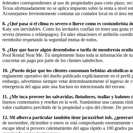
federales correspondientes al uso de propiedades para corto plazo, re
Texas afortunadamente no se aplica impuesto sobre la renta a nivel es
Aconsejamos fervientemente contratar un contador local en el área me
8. ¿Qué pasa si el clima es severo o llueve como es costumbrista d
Katy son inevitables. Como los invitados confían en tener una grata e
severa (truenos o relámpagos). En tales situaciones el anfitrión coordi
reembolso respetando la seguridad mutua de todos.
9. ¿Hay que hacer algún desembolso o tarifa de membresía ocult
Pool Rental Near Me. Tú simplemente listas toda la información de t
concretar un pago por parte de los clientes satisfechos.
10. ¿Puedo dejar que los clientes consuman bebidas alcohólicas m
reglamento operativo del dueño publicado explícitamente en el perfil p
embargo, advertimos siempre vetar determinantemente el ingreso de cu
emergencia del agua ante una fractura no intencionada del envase.
11. ¿Me toca proveer los salvavidas, flotadores, toallas y balone
buenos comentarios y reseñas en la web. Suministrar una canasta rústic
valor cualitativo percibido de la propiedad a ojos del cliente. De pro
12. Mi alberca particular también tiene jacuzzi/hot tub, ¿generar
de noviembre, diciembre o enero se está comprobando enormemente val
escape ideal si provees calentamiento del agua rápido a 100 grados par