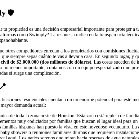
y 🛡️
tar tu propiedad es una decisión empresarial importante para proteger a
ataformas como Swimply? La respuesta radica en la transparencia técnic
spanohablante.
que otros competidores enredan a los propietarios con comisiones fluct
ue siempre sepas cuánto te vas a llevar a casa. En segundo lugar, y quiz
civil de $2,000,000 (dos millones de dólares)
. Las cosas suceden de i
ero no menos importante, contamos con un equipo especializado que prov
zadas si surge una complicación.
📍
nificaciones residenciales cuentan con un enorme potencial para este m
n mayor demanda actual:
a de toda la zona oeste de Houston. Esta zona está repleta de familias
lementos muy codiciados por familias que buscan el lugar ideal para un
s familias hispanas han puesto la vista en este novedoso vecindario. La
 baby showers o reuniones familiares diurnas que requieren instalacione
l aquí. Los patios serenos que miran hacia reservas de agua naturales 