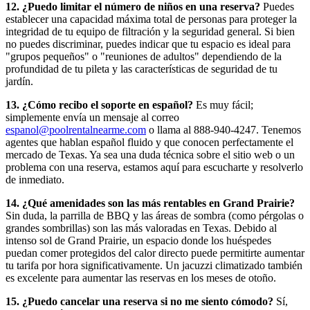
12. ¿Puedo limitar el número de niños en una reserva?
Puedes
establecer una capacidad máxima total de personas para proteger la
integridad de tu equipo de filtración y la seguridad general. Si bien
no puedes discriminar, puedes indicar que tu espacio es ideal para
"grupos pequeños" o "reuniones de adultos" dependiendo de la
profundidad de tu pileta y las características de seguridad de tu
jardín.
13. ¿Cómo recibo el soporte en español?
Es muy fácil;
simplemente envía un mensaje al correo
espanol@poolrentalnearme.com
o llama al 888-940-4247. Tenemos
agentes que hablan español fluido y que conocen perfectamente el
mercado de Texas. Ya sea una duda técnica sobre el sitio web o un
problema con una reserva, estamos aquí para escucharte y resolverlo
de inmediato.
14. ¿Qué amenidades son las más rentables en Grand Prairie?
Sin duda, la parrilla de BBQ y las áreas de sombra (como pérgolas o
grandes sombrillas) son las más valoradas en Texas. Debido al
intenso sol de Grand Prairie, un espacio donde los huéspedes
puedan comer protegidos del calor directo puede permitirte aumentar
tu tarifa por hora significativamente. Un jacuzzi climatizado también
es excelente para aumentar las reservas en los meses de otoño.
15. ¿Puedo cancelar una reserva si no me siento cómodo?
Sí,