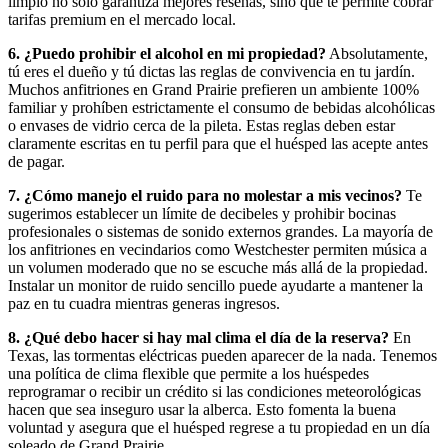
limpio no solo garantiza mejores reseñas, sino que te permite cobrar
tarifas premium en el mercado local.
6. ¿Puedo prohibir el alcohol en mi propiedad?
Absolutamente,
tú eres el dueño y tú dictas las reglas de convivencia en tu jardín.
Muchos anfitriones en Grand Prairie prefieren un ambiente 100%
familiar y prohíben estrictamente el consumo de bebidas alcohólicas
o envases de vidrio cerca de la pileta. Estas reglas deben estar
claramente escritas en tu perfil para que el huésped las acepte antes
de pagar.
7. ¿Cómo manejo el ruido para no molestar a mis vecinos?
Te
sugerimos establecer un límite de decibeles y prohibir bocinas
profesionales o sistemas de sonido externos grandes. La mayoría de
los anfitriones en vecindarios como Westchester permiten música a
un volumen moderado que no se escuche más allá de la propiedad.
Instalar un monitor de ruido sencillo puede ayudarte a mantener la
paz en tu cuadra mientras generas ingresos.
8. ¿Qué debo hacer si hay mal clima el día de la reserva?
En
Texas, las tormentas eléctricas pueden aparecer de la nada. Tenemos
una política de clima flexible que permite a los huéspedes
reprogramar o recibir un crédito si las condiciones meteorológicas
hacen que sea inseguro usar la alberca. Esto fomenta la buena
voluntad y asegura que el huésped regrese a tu propiedad en un día
soleado de Grand Prairie.