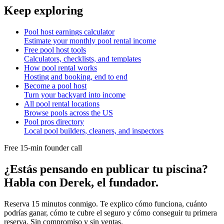
Keep exploring
Pool host earnings calculator
Estimate your monthly pool rental income
Free pool host tools
Calculators, checklists, and templates
How pool rental works
Hosting and booking, end to end
Become a pool host
Turn your backyard into income
All pool rental locations
Browse pools across the US
Pool pros directory
Local pool builders, cleaners, and inspectors
Free 15-min founder call
¿Estás pensando en publicar tu piscina?
Habla con Derek, el fundador.
Reserva 15 minutos conmigo. Te explico cómo funciona, cuánto
podrías ganar, cómo te cubre el seguro y cómo conseguir tu primera
reserva. Sin compromiso y sin ventas.