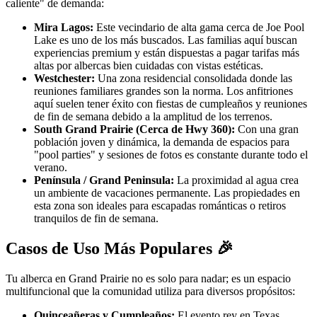
caliente" de demanda:
Mira Lagos:
Este vecindario de alta gama cerca de Joe Pool
Lake es uno de los más buscados. Las familias aquí buscan
experiencias premium y están dispuestas a pagar tarifas más
altas por albercas bien cuidadas con vistas estéticas.
Westchester:
Una zona residencial consolidada donde las
reuniones familiares grandes son la norma. Los anfitriones
aquí suelen tener éxito con fiestas de cumpleaños y reuniones
de fin de semana debido a la amplitud de los terrenos.
South Grand Prairie (Cerca de Hwy 360):
Con una gran
población joven y dinámica, la demanda de espacios para
"pool parties" y sesiones de fotos es constante durante todo el
verano.
Península / Grand Peninsula:
La proximidad al agua crea
un ambiente de vacaciones permanente. Las propiedades en
esta zona son ideales para escapadas románticas o retiros
tranquilos de fin de semana.
Casos de Uso Más Populares 🎉
Tu alberca en Grand Prairie no es solo para nadar; es un espacio
multifuncional que la comunidad utiliza para diversos propósitos:
Quinceañeras y Cumpleaños:
El evento rey en Texas.