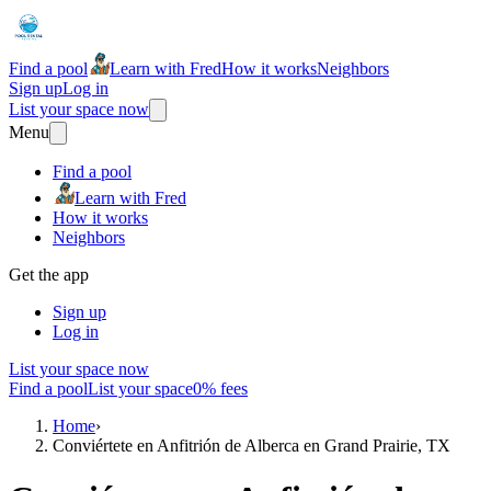
Find a pool
Learn with Fred
How it works
Neighbors
Sign up
Log in
List your space now
Menu
Find a pool
Learn with Fred
How it works
Neighbors
Get the app
Sign up
Log in
List your space now
Find a pool
List your space
0% fees
Home
›
Conviértete en Anfitrión de Alberca en Grand Prairie, TX