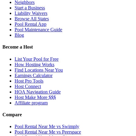
Neighbors
Start a Business
Liability Waivers
Browse All States
Pool Rental App
Pool Maintenance Guide
Blog
Become a Host
List Your Pool for Free
How Hosting Works
Find Locations Near You
Earnings Calculator
Host Pro Tools
Host Connect
HOA Navigation Guide
Host Make More $$$
Affiliate program
Compare
Pool Rental Near Me vs Swimply
Pool Rental Near Me vs Peerspace