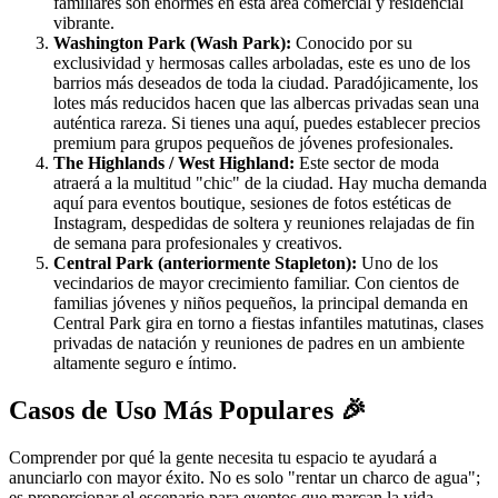
familiares son enormes en esta área comercial y residencial
vibrante.
Washington Park (Wash Park):
Conocido por su
exclusividad y hermosas calles arboladas, este es uno de los
barrios más deseados de toda la ciudad. Paradójicamente, los
lotes más reducidos hacen que las albercas privadas sean una
auténtica rareza. Si tienes una aquí, puedes establecer precios
premium para grupos pequeños de jóvenes profesionales.
The Highlands / West Highland:
Este sector de moda
atraerá a la multitud "chic" de la ciudad. Hay mucha demanda
aquí para eventos boutique, sesiones de fotos estéticas de
Instagram, despedidas de soltera y reuniones relajadas de fin
de semana para profesionales y creativos.
Central Park (anteriormente Stapleton):
Uno de los
vecindarios de mayor crecimiento familiar. Con cientos de
familias jóvenes y niños pequeños, la principal demanda en
Central Park gira en torno a fiestas infantiles matutinas, clases
privadas de natación y reuniones de padres en un ambiente
altamente seguro e íntimo.
Casos de Uso Más Populares 🎉
Comprender por qué la gente necesita tu espacio te ayudará a
anunciarlo con mayor éxito. No es solo "rentar un charco de agua";
es proporcionar el escenario para eventos que marcan la vida.