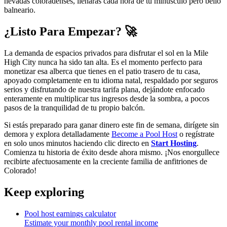
nevadas coloradenses, llenarás cada hora de tu minúsculo pero bello
balneario.
¿Listo Para Empezar? 🚀
La demanda de espacios privados para disfrutar el sol en la Mile
High City nunca ha sido tan alta. Es el momento perfecto para
monetizar esa alberca que tienes en el patio trasero de tu casa,
apoyado completamente en tu idioma natal, respaldado por seguros
serios y disfrutando de nuestra tarifa plana, dejándote enfocado
enteramente en multiplicar tus ingresos desde la sombra, a pocos
pasos de la tranquilidad de tu propio balcón.
Si estás preparado para ganar dinero este fin de semana, dirígete sin
demora y explora detalladamente
Become a Pool Host
o regístrate
en solo unos minutos haciendo clic directo en
Start Hosting
.
Comienza tu historia de éxito desde ahora mismo. ¡Nos enorgullece
recibirte afectuosamente en la creciente familia de anfitriones de
Colorado!
Keep exploring
Pool host earnings calculator
Estimate your monthly pool rental income