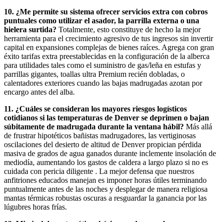
10. ¿Me permite su sistema ofrecer servicios extra con cobros
puntuales como utilizar el asador, la parrilla externa o una
hielera surtida?
Totalmente, esto constituye de hecho la mejor
herramienta para el crecimiento agresivo de tus ingresos sin invertir
capital en expansiones complejas de bienes raíces. Agrega con gran
éxito tarifas extra preestablecidas en la configuración de la alberca
para utilidades tales como el suministro de gas/leña en estufas y
parrillas gigantes, toallas ultra Premium recién dobladas, o
calentadores exteriores cuando las bajas madrugadas azotan por
encargo antes del alba.
11. ¿Cuáles se consideran los mayores riesgos logísticos
cotidianos si las temperaturas de Denver se deprimen o bajan
súbitamente de madrugada durante la ventana hábil?
Más allá
de frustrar hipotéticos bañistas madrugadores, las vertiginosas
oscilaciones del desierto de altitud de Denver propician pérdida
masiva de grados de agua ganados durante inclemente insolación de
mediodía, aumentando los gastos de caldera a largo plazo si no es
cuidada con pericia diligente . La mejor defensa que nuestros
anfitriones educados manejan es imponer horas útiles terminando
puntualmente antes de las noches y desplegar de manera religiosa
mantas térmicas robustas oscuras a resguardar la ganancia por las
lúgubres horas frías.