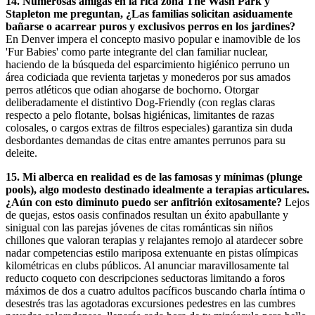
14. Numerosas amigas en la rica zona The Wash Park y
Stapleton me preguntan, ¿Las familias solicitan asiduamente
bañarse o acarrear puros y exclusivos perros en los jardines?
En Denver impera el concepto masivo popular e inamovible de los
'Fur Babies' como parte integrante del clan familiar nuclear,
haciendo de la búsqueda del esparcimiento higiénico perruno un
área codiciada que revienta tarjetas y monederos por sus amados
perros atléticos que odian ahogarse de bochorno. Otorgar
deliberadamente el distintivo Dog-Friendly (con reglas claras
respecto a pelo flotante, bolsas higiénicas, limitantes de razas
colosales, o cargos extras de filtros especiales) garantiza sin duda
desbordantes demandas de citas entre amantes perrunos para su
deleite.
15. Mi alberca en realidad es de las famosas y mínimas (plunge
pools), algo modesto destinado idealmente a terapias articulares.
¿Aún con esto diminuto puedo ser anfitrión exitosamente?
Lejos
de quejas, estos oasis confinados resultan un éxito apabullante y
sinigual con las parejas jóvenes de citas románticas sin niños
chillones que valoran terapias y relajantes remojo al atardecer sobre
nadar competencias estilo mariposa extenuante en pistas olímpicas
kilométricas en clubs públicos. Al anunciar maravillosamente tal
reducto coqueto con descripciones seductoras limitando a foros
máximos de dos a cuatro adultos pacíficos buscando charla íntima o
desestrés tras las agotadoras excursiones pedestres en las cumbres