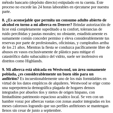
método bancario (depósito directo) estipulado en tu cuenta. Este
proceso no excede las 24 horas laborables en ejecutarse por nuestra
parte.
8. ¿Es aconsejable que permita un consumo adulto abierto de
alcohol en torno a mi alberca en Denver?
Brindar autorización de
licor está completamente supeditado a tu confort, tolerancias de
ruido percibidas y pautas morales; no obstante, estadísticamente es
sumamente común conceder permiso y eleva considerablemente tus
reservas por parte de profesionales, oficinistas, y cumpleaños arriba
de los 21 años. Mientras la fiesta se conduzca pacíficamente libre de
abusos en vasos exclusivamente de plástico para mitigar el
catastrófico daño subacuático del vidrio, suele ser inofensivo en
distritos como Highlands.
9. Mi alberca está ubicada en Westwood, un área sumamente
poblada, ¿es considerablemente un buen sitio para un
anfitrión?
Es incuestionablemente uno de los más formidables en
virtud de los datos empíricos de alquileres. Westwood se erige como
una superpotencia demográfica plagada de hogares densos
integrados por abuelos tíos y nietos de origen hispano, con
limitadísimo patrimonio espacioso acuático local. Se ven con un
hambre voraz por albercas vastas con zonas asador integradas en los
meses calorosos logrando que sus perfiles anfitriones se mantengan
llenos sin cesar de junio a septiembre.