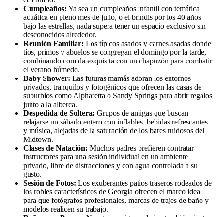
Cumpleaños:
Ya sea un cumpleaños infantil con temática
acuática en pleno mes de julio, o el brindis por los 40 años
bajo las estrellas, nada supera tener un espacio exclusivo sin
desconocidos alrededor.
Reunión Familiar:
Los típicos asados y carnes asadas donde
tíos, primos y abuelos se congregan el domingo por la tarde,
combinando comida exquisita con un chapuzón para combatir
el verano húmedo.
Baby Shower:
Las futuras mamás adoran los entornos
privados, tranquilos y fotogénicos que ofrecen las casas de
suburbios como Alpharetta o Sandy Springs para abrir regalos
junto a la alberca.
Despedida de Soltera:
Grupos de amigas que buscan
relajarse un sábado entero con inflables, bebidas refrescantes
y música, alejadas de la saturación de los bares ruidosos del
Midtown.
Clases de Natación:
Muchos padres prefieren contratar
instructores para una sesión individual en un ambiente
privado, libre de distracciones y con agua controlada a su
gusto.
Sesión de Fotos:
Los exuberantes patios traseros rodeados de
los robles característicos de Georgia ofrecen el marco ideal
para que fotógrafos profesionales, marcas de trajes de baño y
modelos realicen su trabajo.