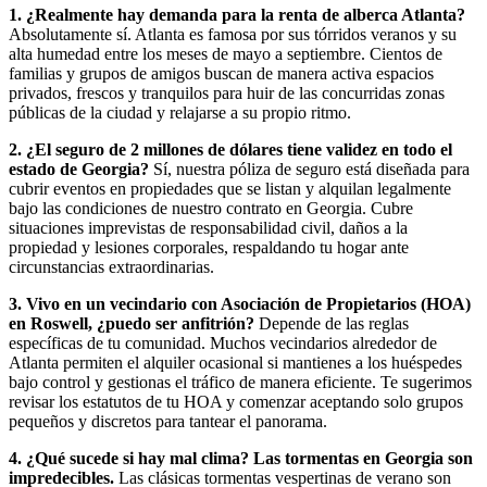
1. ¿Realmente hay demanda para la renta de alberca Atlanta?
Absolutamente sí. Atlanta es famosa por sus tórridos veranos y su
alta humedad entre los meses de mayo a septiembre. Cientos de
familias y grupos de amigos buscan de manera activa espacios
privados, frescos y tranquilos para huir de las concurridas zonas
públicas de la ciudad y relajarse a su propio ritmo.
2. ¿El seguro de 2 millones de dólares tiene validez en todo el
estado de Georgia?
Sí, nuestra póliza de seguro está diseñada para
cubrir eventos en propiedades que se listan y alquilan legalmente
bajo las condiciones de nuestro contrato en Georgia. Cubre
situaciones imprevistas de responsabilidad civil, daños a la
propiedad y lesiones corporales, respaldando tu hogar ante
circunstancias extraordinarias.
3. Vivo en un vecindario con Asociación de Propietarios (HOA)
en Roswell, ¿puedo ser anfitrión?
Depende de las reglas
específicas de tu comunidad. Muchos vecindarios alrededor de
Atlanta permiten el alquiler ocasional si mantienes a los huéspedes
bajo control y gestionas el tráfico de manera eficiente. Te sugerimos
revisar los estatutos de tu HOA y comenzar aceptando solo grupos
pequeños y discretos para tantear el panorama.
4. ¿Qué sucede si hay mal clima? Las tormentas en Georgia son
impredecibles.
Las clásicas tormentas vespertinas de verano son