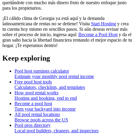
quedándote con mucho más dinero fruto de nuestro enfoque justo
para los propietarios.
¡El cálido clima de Georgia ya está aquí y la demanda
latinoamericana de rentas no se detiene! Visita
Start Hosting
y crea
tu cuenta hoy mismo en sencillos pasos. Si aún deseas revisar más
sobre el proceso de inicio, ingresa aquí:
Become a Pool Host
y da el
gran salto hacia la libertad financiera rentando el mejor espacio de tu
hogar. ¡Te esperamos dentro!
Keep exploring
Pool host earnings calculator
Estimate your monthly pool rental income
Free pool host tools
Calculators, checklists, and templates
How pool rental works
Hosting and booking, end to end
Become a pool host
Turn your backyard into income
All pool rental locations
Browse pools across the US
Pool pros directory
Local pool builders, cleaners, and inspectors