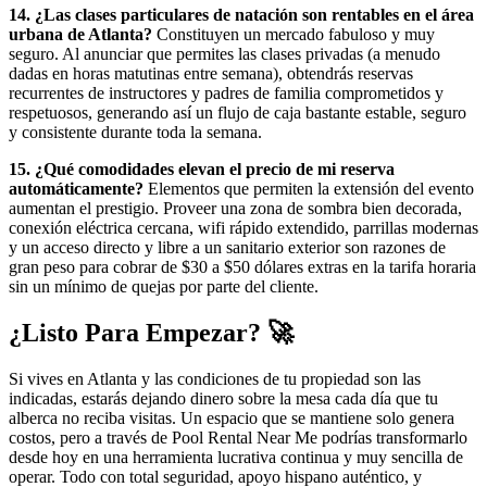
14. ¿Las clases particulares de natación son rentables en el área
urbana de Atlanta?
Constituyen un mercado fabuloso y muy
seguro. Al anunciar que permites las clases privadas (a menudo
dadas en horas matutinas entre semana), obtendrás reservas
recurrentes de instructores y padres de familia comprometidos y
respetuosos, generando así un flujo de caja bastante estable, seguro
y consistente durante toda la semana.
15. ¿Qué comodidades elevan el precio de mi reserva
automáticamente?
Elementos que permiten la extensión del evento
aumentan el prestigio. Proveer una zona de sombra bien decorada,
conexión eléctrica cercana, wifi rápido extendido, parrillas modernas
y un acceso directo y libre a un sanitario exterior son razones de
gran peso para cobrar de $30 a $50 dólares extras en la tarifa horaria
sin un mínimo de quejas por parte del cliente.
¿Listo Para Empezar? 🚀
Si vives en Atlanta y las condiciones de tu propiedad son las
indicadas, estarás dejando dinero sobre la mesa cada día que tu
alberca no reciba visitas. Un espacio que se mantiene solo genera
costos, pero a través de Pool Rental Near Me podrías transformarlo
desde hoy en una herramienta lucrativa continua y muy sencilla de
operar. Todo con total seguridad, apoyo hispano auténtico, y