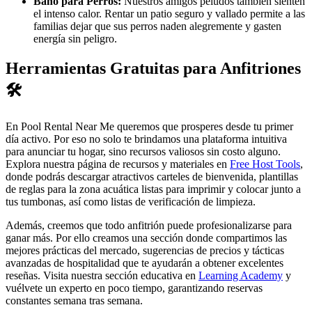
Baño para Perros:
Nuestros amigos peludos también sienten
el intenso calor. Rentar un patio seguro y vallado permite a las
familias dejar que sus perros naden alegremente y gasten
energía sin peligro.
Herramientas Gratuitas para Anfitriones
🛠️
En Pool Rental Near Me queremos que prosperes desde tu primer
día activo. Por eso no solo te brindamos una plataforma intuitiva
para anunciar tu hogar, sino recursos valiosos sin costo alguno.
Explora nuestra página de recursos y materiales en
Free Host Tools
,
donde podrás descargar atractivos carteles de bienvenida, plantillas
de reglas para la zona acuática listas para imprimir y colocar junto a
tus tumbonas, así como listas de verificación de limpieza.
Además, creemos que todo anfitrión puede profesionalizarse para
ganar más. Por ello creamos una sección donde compartimos las
mejores prácticas del mercado, sugerencias de precios y tácticas
avanzadas de hospitalidad que te ayudarán a obtener excelentes
reseñas. Visita nuestra sección educativa en
Learning Academy
y
vuélvete un experto en poco tiempo, garantizando reservas
constantes semana tras semana.