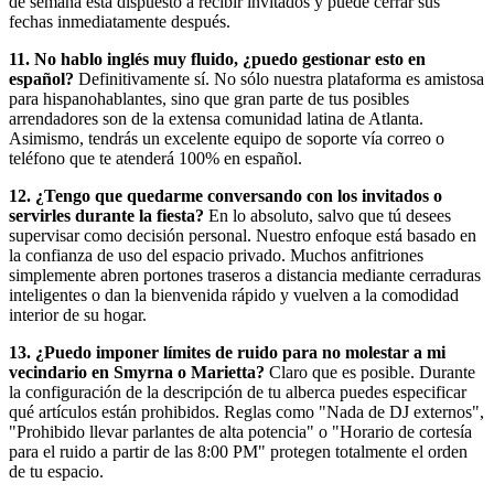
de semana está dispuesto a recibir invitados y puede cerrar sus
fechas inmediatamente después.
11. No hablo inglés muy fluido, ¿puedo gestionar esto en
español?
Definitivamente sí. No sólo nuestra plataforma es amistosa
para hispanohablantes, sino que gran parte de tus posibles
arrendadores son de la extensa comunidad latina de Atlanta.
Asimismo, tendrás un excelente equipo de soporte vía correo o
teléfono que te atenderá 100% en español.
12. ¿Tengo que quedarme conversando con los invitados o
servirles durante la fiesta?
En lo absoluto, salvo que tú desees
supervisar como decisión personal. Nuestro enfoque está basado en
la confianza de uso del espacio privado. Muchos anfitriones
simplemente abren portones traseros a distancia mediante cerraduras
inteligentes o dan la bienvenida rápido y vuelven a la comodidad
interior de su hogar.
13. ¿Puedo imponer límites de ruido para no molestar a mi
vecindario en Smyrna o Marietta?
Claro que es posible. Durante
la configuración de la descripción de tu alberca puedes especificar
qué artículos están prohibidos. Reglas como "Nada de DJ externos",
"Prohibido llevar parlantes de alta potencia" o "Horario de cortesía
para el ruido a partir de las 8:00 PM" protegen totalmente el orden
de tu espacio.