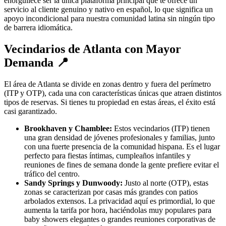
enorgullece ser la única plataforma principal que te ofrece un
servicio al cliente genuino y nativo en español, lo que significa un
apoyo incondicional para nuestra comunidad latina sin ningún tipo
de barrera idiomática.
Vecindarios de Atlanta con Mayor
Demanda 📍
El área de Atlanta se divide en zonas dentro y fuera del perímetro
(ITP y OTP), cada una con características únicas que atraen distintos
tipos de reservas. Si tienes tu propiedad en estas áreas, el éxito está
casi garantizado.
Brookhaven y Chamblee:
Estos vecindarios (ITP) tienen
una gran densidad de jóvenes profesionales y familias, junto
con una fuerte presencia de la comunidad hispana. Es el lugar
perfecto para fiestas íntimas, cumpleaños infantiles y
reuniones de fines de semana donde la gente prefiere evitar el
tráfico del centro.
Sandy Springs y Dunwoody:
Justo al norte (OTP), estas
zonas se caracterizan por casas más grandes con patios
arbolados extensos. La privacidad aquí es primordial, lo que
aumenta la tarifa por hora, haciéndolas muy populares para
baby showers elegantes o grandes reuniones corporativas de