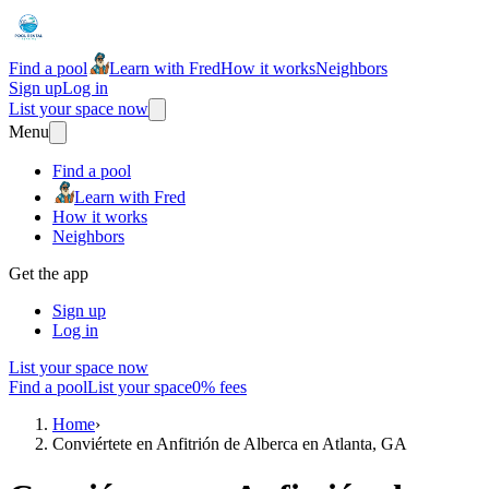
Find a pool
Learn with Fred
How it works
Neighbors
Sign up
Log in
List your space now
Menu
Find a pool
Learn with Fred
How it works
Neighbors
Get the app
Sign up
Log in
List your space now
Find a pool
List your space
0% fees
Home
›
Conviértete en Anfitrión de Alberca en Atlanta, GA