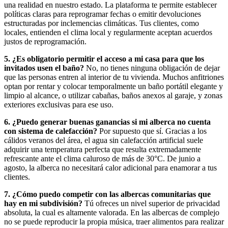
una realidad en nuestro estado. La plataforma te permite establecer
políticas claras para reprogramar fechas o emitir devoluciones
estructuradas por inclemencias climáticas. Tus clientes, como
locales, entienden el clima local y regularmente aceptan acuerdos
justos de reprogramación.
5. ¿Es obligatorio permitir el acceso a mi casa para que los
invitados usen el baño?
No, no tienes ninguna obligación de dejar
que las personas entren al interior de tu vivienda. Muchos anfitriones
optan por rentar y colocar temporalmente un baño portátil elegante y
limpio al alcance, o utilizar cabañas, baños anexos al garaje, y zonas
exteriores exclusivas para ese uso.
6. ¿Puedo generar buenas ganancias si mi alberca no cuenta
con sistema de calefacción?
Por supuesto que sí. Gracias a los
cálidos veranos del área, el agua sin calefacción artificial suele
adquirir una temperatura perfecta que resulta extremadamente
refrescante ante el clima caluroso de más de 30°C. De junio a
agosto, la alberca no necesitará calor adicional para enamorar a tus
clientes.
7. ¿Cómo puedo competir con las albercas comunitarias que
hay en mi subdivisión?
Tú ofreces un nivel superior de privacidad
absoluta, la cual es altamente valorada. En las albercas de complejo
no se puede reproducir la propia música, traer alimentos para realizar