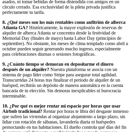
asados, ni tomar bebidas de forma distendida con amigos en un
círculo cerrado. Esa exclusividad de la pileta privada justifica
perfectamente tu tarifa.
8. ¿Qué meses son los más rentables como anfitrión de alberca
Atlanta GA?
Históricamente, la mayor explosión de reservas de
alquiler de alberca Atlanta se concentra desde la festividad de
Memorial Day (finales de mayo) hasta Labor Day (principios de
septiembre). No obstante, los meses de clima templado como abril u
octubre pueden seguir generando mucho ingreso, especialmente
para celebraciones diurnas o sesiones fotográficas.
9. ¿Cuánto tiempo se demoran en depositarme el dinero
después de un alquiler?
Nuestra plataforma se asocia con un
sistema de pago líder como Stripe para asegurar total agilidad.
Transcurridas 24 horas tras finalizar el periodo de alquiler de un
huésped, recibirás un depósito de manera automática en la cuenta
bancaria de tu elección. Sin demoras inexplicables ni burocracia
interminable.
10. ¿Por qué es mejor rentar mi espacio por horas que usar
Airbnb tradicional?
Rentar por horas te libra del desgaste inmenso
que sufren las viviendas al organizar alojamiento a largo plazo, sin
lidiar con rotación de sábanas, lavandería diaria ni huéspedes
pernoctando en tus habitaciones. El dueño controla qué días del fin